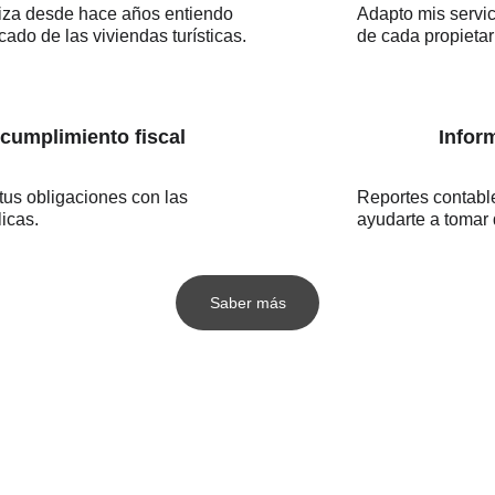
iza desde hace años entiendo  
Adapto mis servic
ado de las viviendas turísticas.
de cada propietar
 cumplimiento fiscal
Infor
us obligaciones con las 
Reportes contabl
icas.
ayudarte a tomar
Saber más
ra
info@illescontabilidad.com