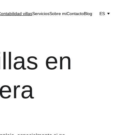
ontabilidad villas
Servicios
Sobre mi
Contacto
Blog
ES
llas en 
tera