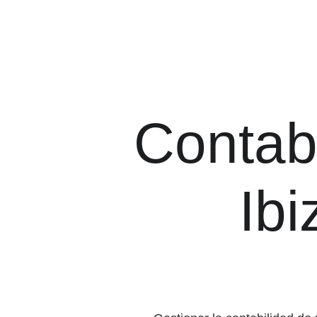
Contabi
Ib